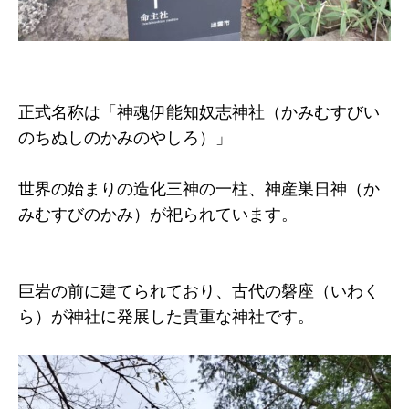
正式名称は「神魂伊能知奴志神社（かみむすびい
のちぬしのかみのやしろ）」
世界の始まりの造化三神の一柱、神産巣日神（か
みむすびのかみ）が祀られています。
巨岩の前に建てられており、古代の磐座（いわく
ら）が神社に発展した貴重な神社です。