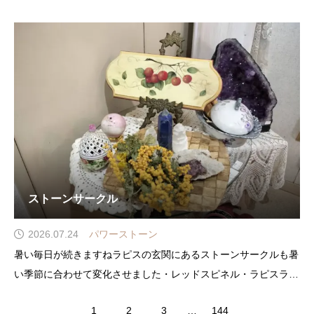
水瓶座に月と冥王星真反対の獅子座には太陽と木星が位置し二重
の線で結ばれていますさらに今年の特徴でもある
ストーンサークル
2026.07.24
パワーストーン
暑い毎日が続きますねラピスの玄関にあるストーンサークルも暑
い季節に合わせて変化させました・レッドスピネル・ラピスラズ
リのポイントに・両側はセレナイトのツリー横には・ロードナイ
1
2
3
…
144
トの丸玉を配置してますレッドスピネルは母岩付きのクラスター