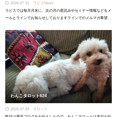
2026.07.31
ラピスNews
ラピスでは毎月月末に、次の月の星読みやセミナー情報などをメ
ールとラインでお知らせしておりますラインでのメルマガ希望は
こちらラピスのLINE公式アカウントこんにちは、ラピスNews8
月号をお届けします8月…暑い毎日が続きますね8月は日食、月食
わんこタロット624
2026.07.29
タロット
昨日は満月ブログをお伝えしたので、わんこタロットは本日お伝