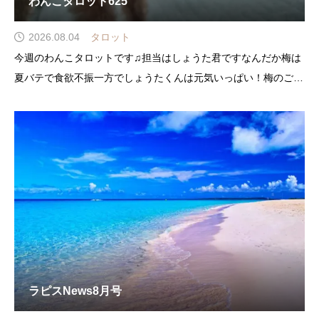
わんこタロット625
2026.08.04
タロット
今週のわんこタロットです♫担当はしょうた君ですなんだか梅は
夏バテで食欲不振一方でしょうたくんは元気いっぱい！梅のご飯
まで横取りしてます(^_^;)いつもは逆なのに…元気いっぱいモー
ドのままに、選んでもらいます
ラピスNews8月号