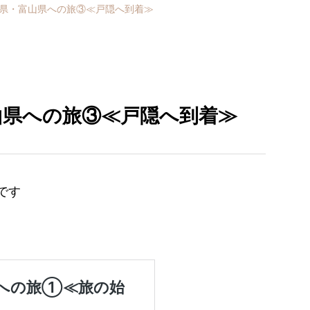
県・富山県への旅③≪戸隠へ到着≫
山県への旅③≪戸隠へ到着≫
です