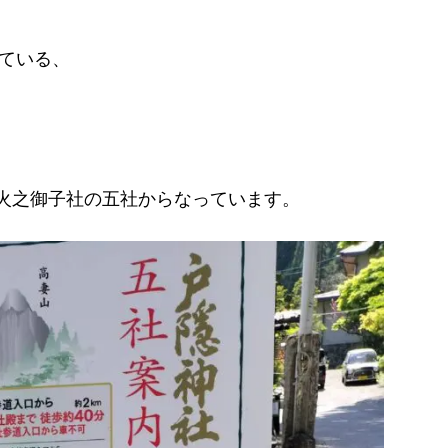
れている、
、
火之御子社の五社からなっています。