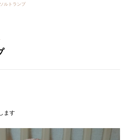
ソルトランプ
介
プ
します