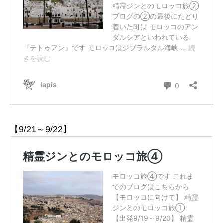
【9/21～9/22】