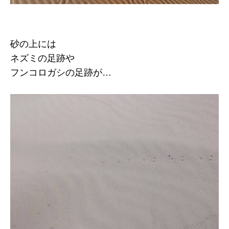
砂の上には
ネズミの足跡や
フンコロガシの足跡が…