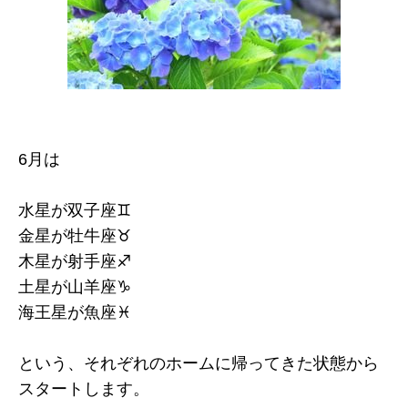
6月は
水星が双子座♊
金星が牡牛座♉
木星が射手座♐
土星が山羊座♑
海王星が魚座♓
という、それぞれのホームに帰ってきた状態から
スタートします。