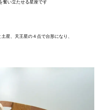
を奮い立たせる星座です
星と土星、天王星の４点で台形になり、