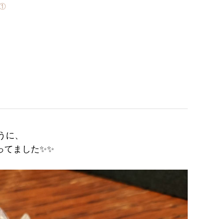
①
うに、
行ってました✨✨