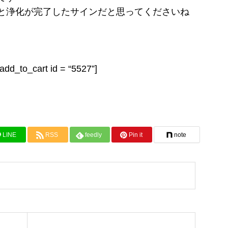
と浄化が完了したサインだと思ってくださいね
cart id = “5527”]
LINE
RSS
feedly
Pin it
note