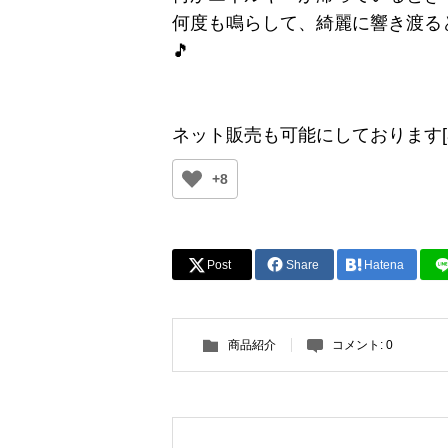
何度も鳴らして、綺麗に響き渡る
🎵
ネット販売も可能にしております[add_to_
+8
Post
Share
Hatena
商品紹介
コメント:
0