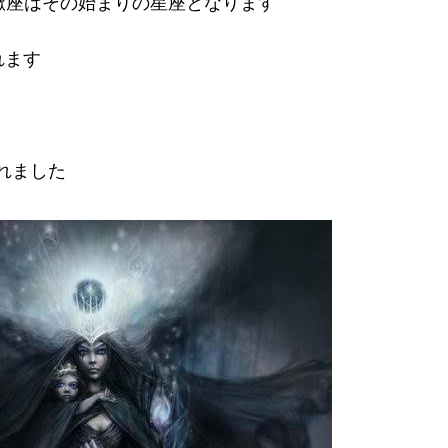
蠍座はその始まりの星座となります
れます
れました