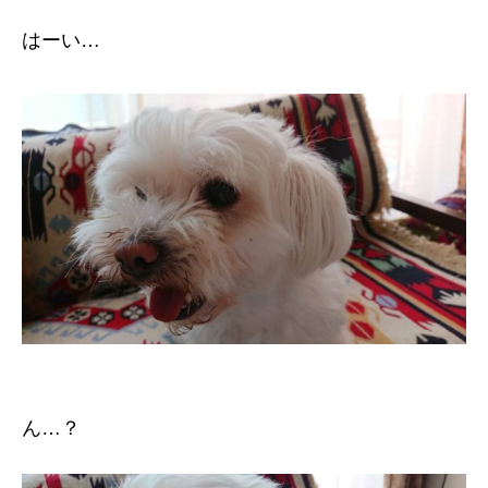
はーい…
ん…？