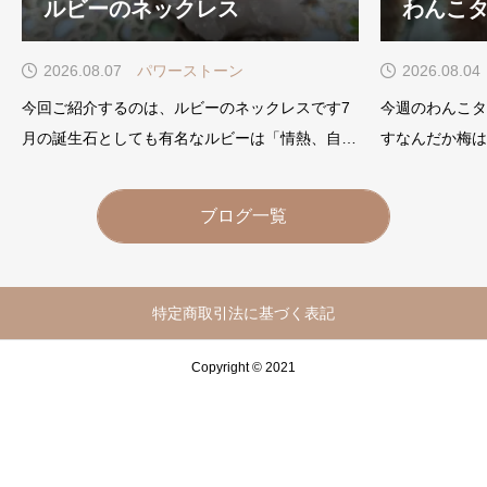
ルビーのネックレス
わんこタ
2026.08.07
パワーストーン
2026.08.04
今回ご紹介するのは、ルビーのネックレスです7
今週のわんこタ
月の誕生石としても有名なルビーは「情熱、自
すなんだか梅は
信、生命力」を象徴するストーンですダイヤモン
くんは元気いっ
ドよりも古くから、多くの人に愛され続けてきま
す(^_^;)い
ブログ一覧
した勝利を呼ぶ石といわれ、困難を打破して、勝
のままに、選ん
利へと導くパワーがあるとさ
特定商取引法に基づく表記
Copyright © 2021