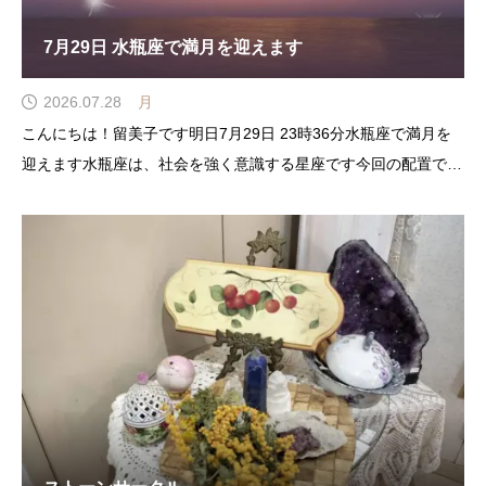
7月29日 水瓶座で満月を迎えます
2026.07.28
月
こんにちは！留美子です明日7月29日 23時36分水瓶座で満月を
迎えます水瓶座は、社会を強く意識する星座です今回の配置では
水瓶座に月と冥王星真反対の獅子座には太陽と木星が位置し二重
の線で結ばれていますさらに今年の特徴でもある