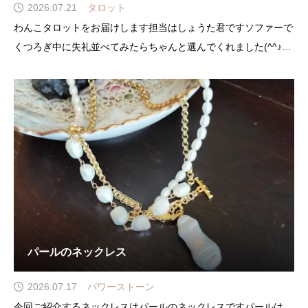
2026.07.21
タロット
わんこタロットをお届けします担当はしょうた君ですソファーで
くつろぎ中に失礼並べてみたらちゃんと選んでくれました(^^♪カ
ードは「女帝」今週はご褒美週です✨種をまいてきたことが実に
なって返ってきますよ💕
パールのネックレス
2026.07.17
パワーストーン
今回ご紹介するネックレスはパールのネックレスですパールは