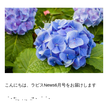
こんにちは、ラピスNews6月号をお届けします
゜・*:.。. .。.:*・゜゜・