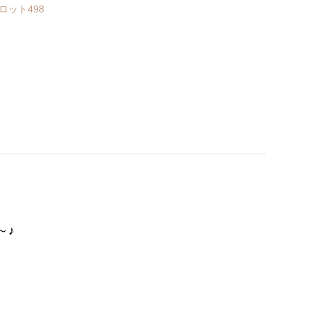
ロット498
ト
～♪